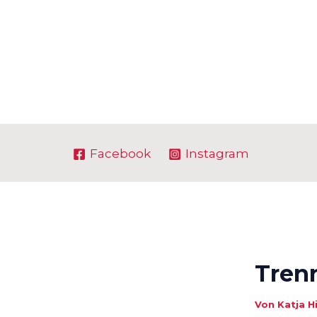
Zum
Inhalt
springen
Facebook
Instagram
Trenn
Von
Katja H